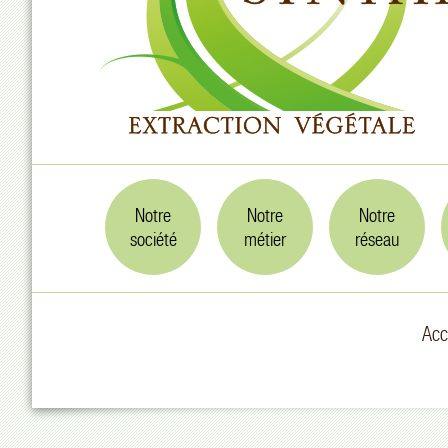
Notre
Notre
Notre
société
métier
réseau
Acc